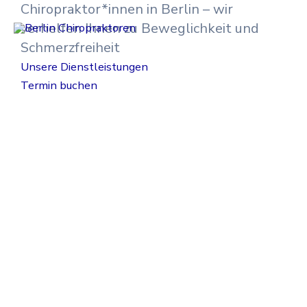
Chiropraktor*innen in Berlin – wir
Zum
Mai
Inhalt
verhelfen Ihnen zu Beweglichkeit und
Men
springen
Schmerzfreiheit
Unsere Dienstleistungen
Termin buchen