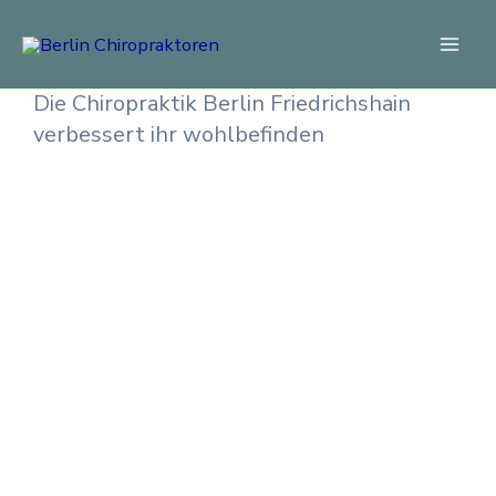
Zum
Mai
Inhalt
Men
springen
Die Chiropraktik Berlin Friedrichshain
verbessert ihr wohlbefinden