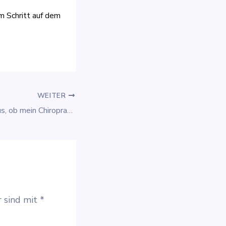
em Schritt auf dem
WEITER
Wie finde ich heraus, ob mein Chiropraktor wirklich studiert hat?
r sind mit
*