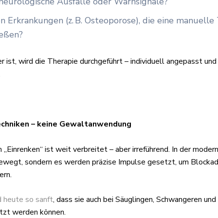
 neurologische Ausfälle oder Warnsignale?
n Erkrankungen (z. B. Osteoporose), die eine manuelle
ießen?
r ist, wird die Therapie durchgeführt – individuell angepasst und 
.
Techniken – keine Gewaltanwendung
„Einrenken“ ist weit verbreitet – aber irreführend. In der moder
ewegt, sondern es werden präzise Impulse gesetzt, um Blockad
ern.
d heute so sanft
, dass sie auch bei Säuglingen, Schwangeren un
tzt werden können.