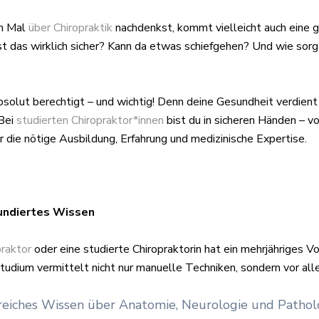
n Mal
über Chiropraktik
nachdenkst, kommt vielleicht auch eine 
 Ist das wirklich sicher? Kann da etwas schiefgehen? Und wie sor
bsolut berechtigt – und wichtig! Denn deine Gesundheit verdient
 Bei
studierten Chiropraktor*innen
bist du in sicheren Händen – v
r die nötige Ausbildung, Erfahrung und medizinische Expertise.
fundiertes Wissen
praktor
oder eine studierte Chiropraktorin hat ein mehrjähriges V
Studium vermittelt nicht nur manuelle Techniken, sondern vor all
eiches Wissen über Anatomie, Neurologie und Pathol