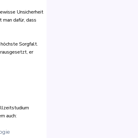
gewisse Unsicherheit
gt man dafür, dass
 höchste Sorgfalt.
orausgesetzt, er
ollzeitstudium
em auch:
ogie