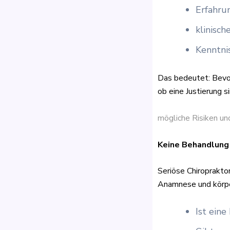
Erfahru
klinisc
Kenntni
Das bedeutet: Bevor
ob eine Justierung si
mögliche Risiken u
Keine Behandlung
Seriöse Chiroprakto
Anamnese und körper
Ist ein