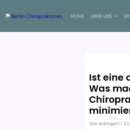
Zum
Beitragsnavigatio
Inhalt
HOME
UBER UNS
SP
springen
Ist eine
Was mac
Chiropra
minimie
Von
wdmgpvt
/
10