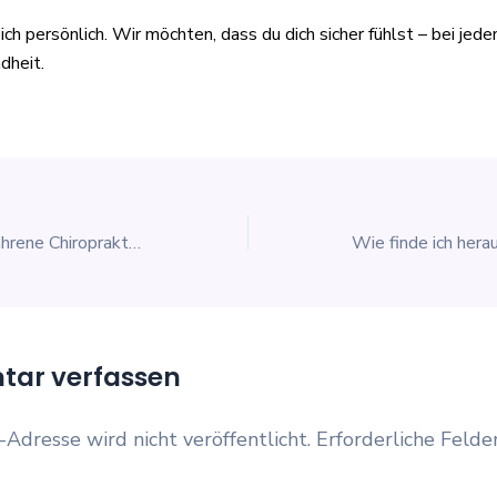
ch persönlich. Wir möchten, dass du dich sicher fühlst – bei jed
dheit.
Wie können mich erfahrene Chiropraktor*innen bei chronischen Schmerzen oder Funktionsstörungen langfristig begleiten?
ar verfassen
-Adresse wird nicht veröffentlicht.
Erforderliche Felde