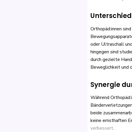
Unterschied
Orthopäd:innen sind
Bewegungsapparates 
oder Ultraschall un
hingegen sind studi
durch gezielte Handg
Beweglichkeit und 
Synergie du
Während Orthopäd:i
Bänderverletzungen 
beide zusammenarbeit
keine ernsthaften 
verbessert
.