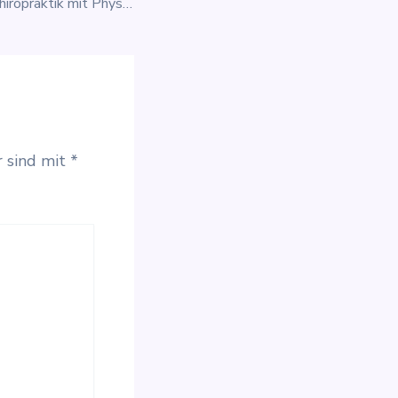
Wie arbeitet die Chiropraktik mit Physiotherapeuten zusammen?
r sind mit
*