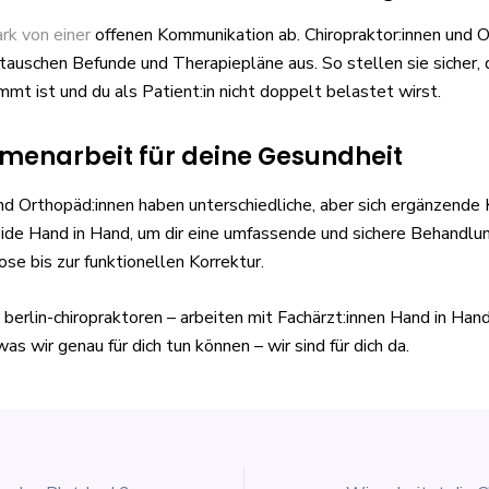
rk von einer
offenen Kommunikation ab. Chiropraktor:innen und O
auschen Befunde und Therapiepläne aus. So stellen sie sicher,
mt ist und du als Patient:in nicht doppelt belastet wirst.
enarbeit für deine Gesundheit
und Orthopäd:innen haben unterschiedliche, aber sich ergänzend
beide Hand in Hand, um dir eine umfassende und sichere Behandlu
ose bis zur funktionellen Korrektur.
berlin-chiropraktoren – arbeiten mit Fachärzt:innen Hand in Ha
as wir genau für dich tun können – wir sind für dich da.