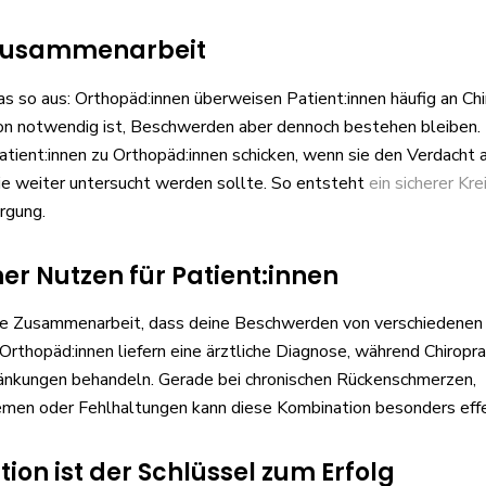
 Zusammenarbeit
das so aus: Orthopäd:innen überweisen Patient:innen häufig an Chi
on notwendig ist, Beschwerden aber dennoch bestehen bleiben
atient:innen zu Orthopäd:innen schicken, wenn sie den Verdacht a
ie weiter untersucht werden sollte. So entsteht
ein sicherer Krei
rgung.
er Nutzen für Patient:innen
die Zusammenarbeit, dass deine Beschwerden von verschiedenen
Orthopäd:innen liefern eine ärztliche Diagnose, während Chiropra
ränkungen behandeln. Gerade bei chronischen Rückenschmerzen,
men oder Fehlhaltungen kann diese Kombination besonders effek
on ist der Schlüssel zum Erfolg