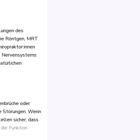
llungen des
 wie Röntgen, MRT
iropraktor:innen
es Nervensystems
atürlichen
enbrüche oder
lle Störungen. Wenn
ellen sicher, dass
 die Funktion