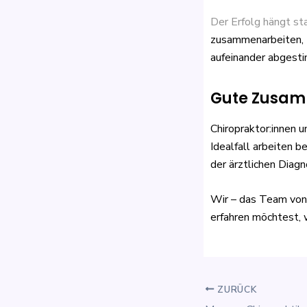
Der Erfolg hängt sta
zusammenarbeiten, t
aufeinander abgestim
Gute Zusamm
Chiropraktor:innen 
Idealfall arbeiten 
der ärztlichen Diagn
Wir – das Team von 
erfahren möchtest, w
ZURÜCK