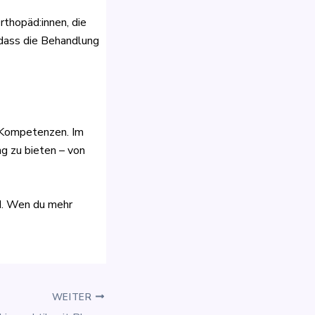
rthopäd:innen, die
 dass die Behandlung
e Kompetenzen. Im
ng zu bieten – von
nd. Wen du mehr
WEITER