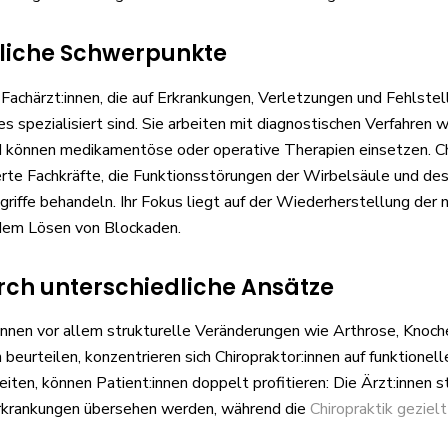
liche Schwerpunkte
 Fachärzt:innen, die auf Erkrankungen, Verletzungen und Fehlste
spezialisiert sind. Sie arbeiten mit diagnostischen Verfahren
d können medikamentöse oder operative Therapien einsetzen. Ch
erte Fachkräfte, die Funktionsstörungen der Wirbelsäule und d
riffe behandeln. Ihr Fokus liegt auf der Wiederherstellung der n
dem Lösen von Blockaden.
rch unterschiedliche Ansätze
nnen vor allem strukturelle Veränderungen wie Arthrose, Knoch
beurteilen, konzentrieren sich Chiropraktor:innen auf funktione
en, können Patient:innen doppelt profitieren: Die Ärzt:innen st
Erkrankungen übersehen werden, während die
Chiropraktik gezielt