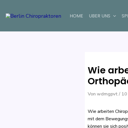
Zum
Beitragsnavigatio
Inhalt
HOME
UBER UNS
SP
springen
Wie arbe
Orthop
Von
wdmgpvt
/
10
Wie arbeiten Chirop
mit dem Bewegungsa
können sie sich pos