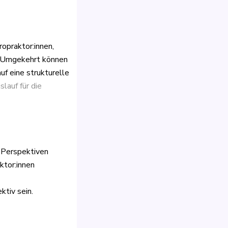
ropraktor:innen,
. Umgekehrt können
uf eine strukturelle
slauf für die
 Perspektiven
ktor:innen
tiv sein.