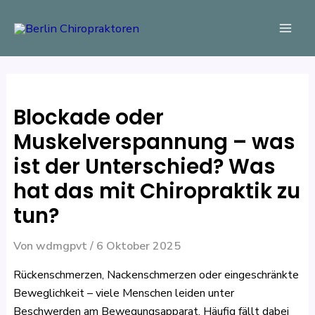
Zum
Beitragsnavigation
Mai
Inhalt
Men
springen
Blockade oder
Muskelverspannung – was
ist der Unterschied? Was
hat das mit Chiropraktik zu
tun?
Von
wdmgpvt
/
6 Oktober 2025
Rückenschmerzen, Nackenschmerzen oder eingeschränkte
Beweglichkeit – viele Menschen leiden unter
Beschwerden am Bewegungsapparat. Häufig fällt dabei