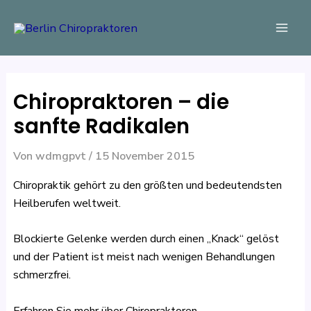
Zum
Beitragsnavigation
Mai
Inhalt
Men
springen
Chiropraktoren – die
sanfte Radikalen
Von
wdmgpvt
/
15 November 2015
Chiropraktik gehört zu den größten und bedeutendsten
Heilberufen weltweit.
Blockierte Gelenke werden durch einen „Knack“ gelöst
und der Patient ist meist nach wenigen Behandlungen
schmerzfrei.
Erfahren Sie mehr über Chiropraktoren