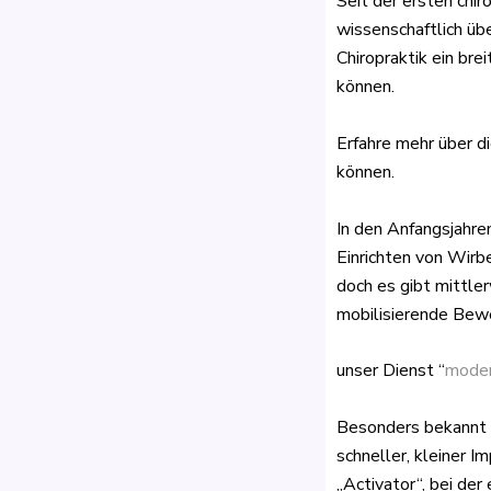
Seit der ersten chi
wissenschaftlich üb
Chiropraktik ein br
können.
Erfahre mehr über d
können.
In den Anfangsjahre
Einrichten von Wirb
doch es gibt mittle
mobilisierende Bew
unser Dienst “
moder
Besonders bekannt i
schneller, kleiner 
„Activator“, bei de