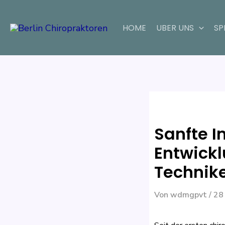
Zum
Beitragsnavigatio
Inhalt
HOME
UBER UNS
SP
springen
Sanfte I
Entwick
Technik
Von
wdmgpvt
/
28