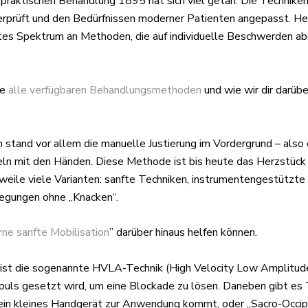
ropraktischen Behandlung 1895 hat sich viel getan. Die Techniken
erprüft und den Bedürfnissen moderner Patienten angepasst. He
eites Spektrum an Methoden, die auf individuelle Beschwerden 
ie
alle verfügbaren Behandlungsmethoden
und wie wir dir darübe
n stand vor allem die manuelle Justierung im Vordergrund – also
eln mit den Händen. Diese Methode ist bis heute das Herzstück d
rweile viele Varianten: sanfte Techniken, instrumentengestützte
egungen ohne „Knacken“.
ne sanfte Mobilisation
” darüber hinaus helfen können.
st die sogenannte HVLA-Technik (High Velocity Low Amplitude)
Impuls gesetzt wird, um eine Blockade zu lösen. Daneben gibt es
r ein kleines Handgerät zur Anwendung kommt, oder „Sacro-Occipi